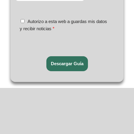
e
r
*
r
A
e
c
Autorizo a esta web a guardas mis datos
o
u
y recibir noticias
*
e
e
l
r
e
d
c
o
t
R
Descargar Guía
r
G
ó
P
n
D
i
*
c
o
*